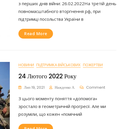
з перших днів війни: 26.02.2022На третій день
Зроблено
За
повномасштабного вторгнення рф, при
Час
підтримці посольства України в
Існування
Центру
U4U?
Read More
НОВИНИ
ПІДТРИМКА ВІЙСЬКОВИХ
ПОЖЕРТВИ
24 Лютого 2022 Року
On
Лип 19, 2021
Нажденко А.
Comment
24
З цього моменту поняття «допомога»
Лютого
2022
зростало в геометричній прогресії. Але ми
Року
розуміли, що кожен «помічний
Read More