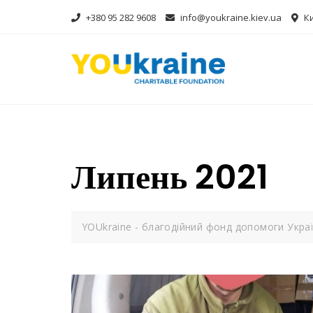
Skip
+380 95 282 9608
info@youkraine.kiev.ua
Ки
to
content
Липень 2021
YOUkraine - благодійний фонд допомоги Украї