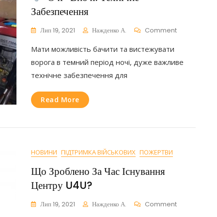
Забезпечення
On
Лип 19, 2021
Нажденко А.
Comment
Мати можливість бачити та вистежувати
«очі»
Вночі:
ворога в темний період ночі, дуже важливе
Технічне
технічне забезпечення для
Забезпечення
Read More
НОВИНИ
ПІДТРИМКА ВІЙСЬКОВИХ
ПОЖЕРТВИ
Що Зроблено За Час Існування
Центру U4U?
On
Лип 19, 2021
Нажденко А.
Comment
Що