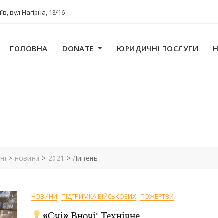
їв, вул.Нагірна, 18/16
ГОЛОВНА
DONATE
ЮРИДИЧНІ ПОСЛУГИ
ні
>
новини
>
2021
>
Липень
НОВИНИ
ПІДТРИМКА ВІЙСЬКОВИХ
ПОЖЕРТВИ
«очі» Вночі: Технічне