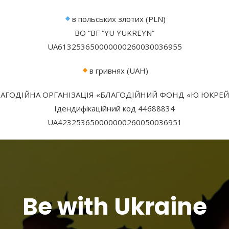
в польських злотих (PLN)
BO “BF “YU YUKREYN”
UA613253650000000260030036955
в гривнях (UAH)
АГОДІЙНА ОРГАНІЗАЦІЯ «БЛАГОДІЙНИЙ ФОНД «Ю ЮКРЕ
Ідендифікаційний код 44688834
UA423253650000000260050036951
Be with Ukraine