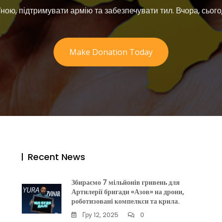
їною, підтримувати армію та забезпечувати тил. Вчора, сього
Make Donation Today
Recent News
Збираємо 7 мільйонів гривень для
Артилерії бригади «Азов» на дрони,
роботизовані компелкси та крила.
Гру 12, 2025
0