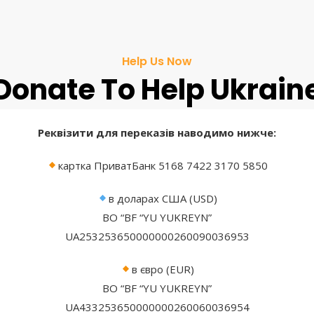
Help Us Now
Donate To Help Ukrain
Реквізити для переказів наводимо нижче:
картка ПриватБанк 5168 7422 3170 5850
в доларах США (USD)
BO “BF “YU YUKREYN”
UA253253650000000260090036953
в євро (EUR)
BO “BF “YU YUKREYN”
UA433253650000000260060036954