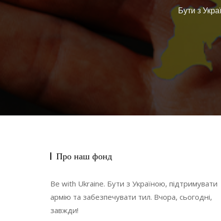
Бути з Укра
Про наш фонд
Be with Ukraine. Бути з Україною, підтримувати
армію та забезпечувати тил. Вчора, сьогодні,
завжди!