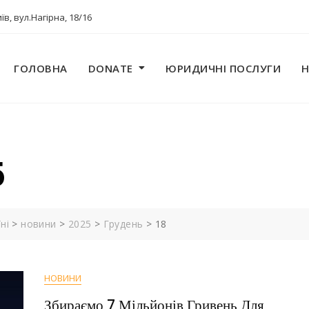
їв, вул.Нагірна, 18/16
ГОЛОВНА
DONATE
ЮРИДИЧНІ ПОСЛУГИ
5
ні
>
новини
>
2025
>
Грудень
>
18
НОВИНИ
Збираємо 7 Мільйонів Гривень Для