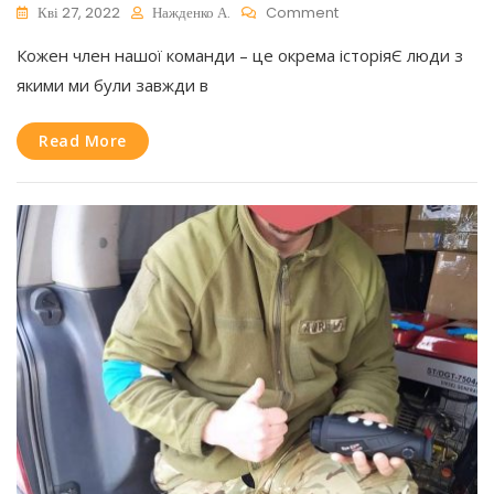
On
Кві 27, 2022
Нажденко А.
Comment
Кожен член нашої команди – це окрема історіяЄ люди з
Про
якими ми були завжди в
Близьких
По
Read More
Духу
Андрія
Нажденко