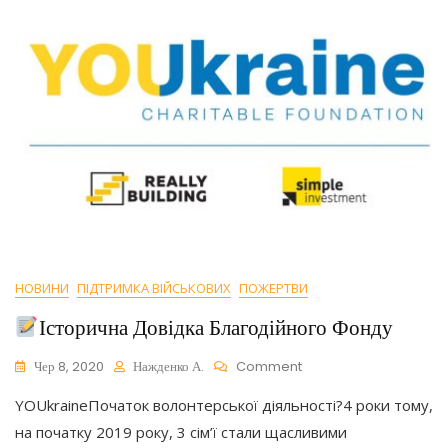
НОВИНИ
ПІДТРИМКА ВІЙСЬКОВИХ
ПОЖЕРТВИ
Історична Довідка Благодійного Фонду
On
Чер 8, 2020
Нажденко А.
Comment
YOUkraineПочаток волонтерської діяльності?4 роки тому,
Історична
Довідка
на початку 2019 року, 3 сім’ї стали щасливими
Благодійного