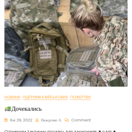
НОВИНИ
ПІДТРИМКА ВІЙСЬКОВИХ
ПОЖЕРТВИ
Дочекались
On
Кві 29, 2022
Нажденко А.
Comment
Отримали тактичну посилку для захисників:
одяг
Дочекались