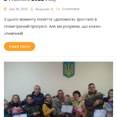
On
Лип 19, 2021
Нажденко А.
Comment
24
З цього моменту поняття «допомога» зростало в
Лютого
2022
геометричній прогресії. Але ми розуміли, що кожен
Року
«помічний
Read More