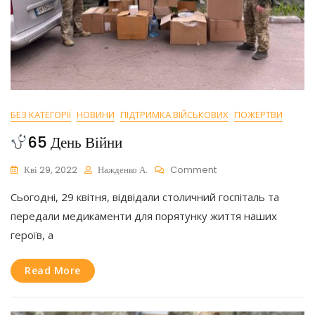
БЕЗ КАТЕГОРІЇ
НОВИНИ
ПІДТРИМКА ВІЙСЬКОВИХ
ПОЖЕРТВИ
65 День Війни
On
Кві 29, 2022
Нажденко А.
Comment
Сьогодні, 29 квітня, відвідали столичний госпіталь та
65
День
передали медикаменти для порятунку життя наших
Війни
героїв, а
Read More