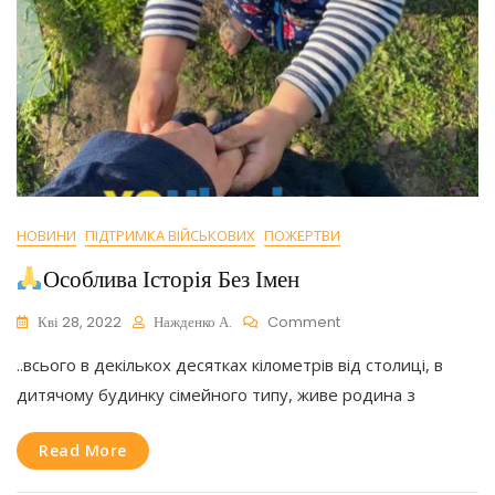
НОВИНИ
ПІДТРИМКА ВІЙСЬКОВИХ
ПОЖЕРТВИ
Особлива Історія Без Імен
On
Кві 28, 2022
Нажденко А.
Comment
..всього в декількох десятках кілометрів від столиці, в
Особлива
Історія
дитячому будинку сімейного типу, живе родина з
Без
Імен
Read More