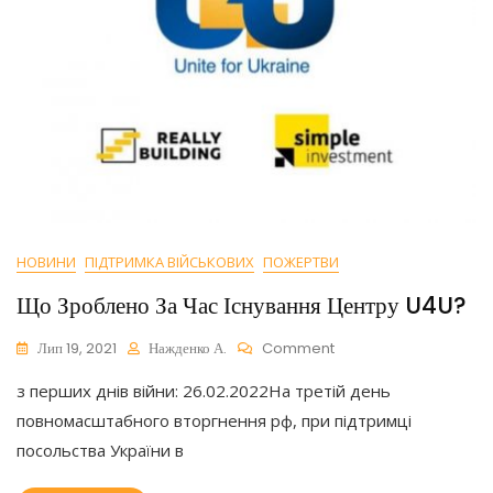
НОВИНИ
ПІДТРИМКА ВІЙСЬКОВИХ
ПОЖЕРТВИ
Що Зроблено За Час Існування Центру U4U?
On
Лип 19, 2021
Нажденко А.
Comment
Що
з перших днів війни: 26.02.2022На третій день
Зроблено
За
повномасштабного вторгнення рф, при підтримці
Час
посольства України в
Існування
Центру