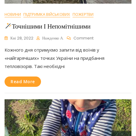
НОВИНИ
ПІДТРИМКА ВІЙСЬКОВИХ
ПОЖЕРТВИ
Точнішими І Непомітнішими
On
Кві 28, 2022
Нажденко А.
Comment
Кожного дня отримуємо запити від воїнів у
Точнішими
І
«найгарячіших» точках України на придбання
Непомітнішими
тепловізорів. Такі необхідні
Read More