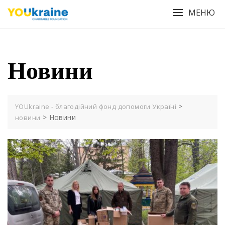
Skip
МЕНЮ
to
content
Новини
>
YOUkraine - благодійний фонд допомоги Україні
>
Новини
новини