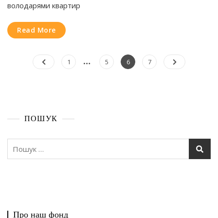
володарями квартир
Фонду
Read More
Пагінація
…
Page
Page
Page
Page
1
5
6
7
записів
ПОШУК
Пошук:
Про наш фонд