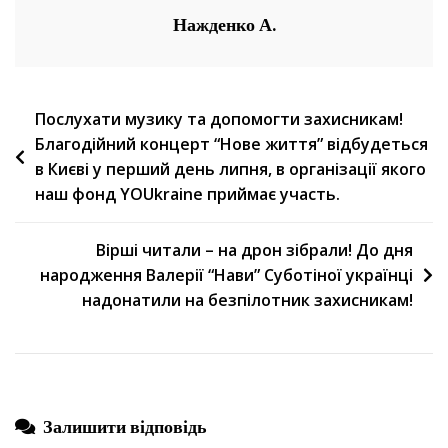
Організації
Нажденко А.
Й
Проведення
Благодійного
Навігація
Послухати музику та допомогти захисникам!
Концерту
Благодійний концерт “Нове життя” відбудеться
записів
в Києві у перший день липня, в організації якого
наш фонд YOUkraine приймає участь.
Вірші читали – на дрон зібрали! До дня
народження Валерії “Нави” Суботіної українці
надонатили на безпілотник захисникам!
Залишити відповідь