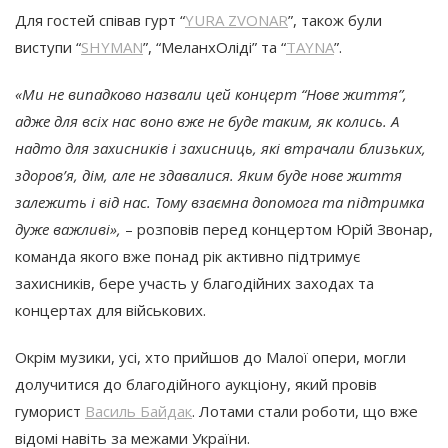
Для гостей співав гурт “
YURA ZVONAR
”, також були
виступи “
SHYMAN
”, “МеланхОліді” та “
TAYNA
”.
«Ми не випадково назвали цей концерт “Нове життя”,
адже для всіх нас воно вже не буде таким, як колись. А
надто для захисників і захисниць, які втрачали близьких,
здоров’я, дім, але не здавалися. Яким буде нове життя
залежить і від нас. Тому взаємна допомога та підтримка
дуже важливі»,
– розповів перед концертом Юрій Звонар,
команда якого вже понад рік активно підтримує
захисників, бере участь у благодійних заходах та
концертах для військових.
Окрім музики, усі, хто прийшов до Малої опери, могли
долучитися до благодійного аукціону, який провів
гуморист
Василь Байдак
. Лотами стали роботи, що вже
відомі навіть за межами України.