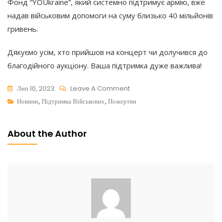
Фонд “YOUkraine”, який системно підтримує армію, вже
надав військовим допомоги на суму близько 40 мільйонів
гривень.
Дякуємо усім, хто прийшов на концерт чи долучився до
благодійного аукціону. Ваша підтримка дуже важлива!
On
Лип 10, 2023
Leave A Comment
80
Новини
,
Підтримка Військових
,
Пожертви
Тисяч
Гривень
About the Author
На
Лікування
Поранених
Захисників:
YOUkraine
Долучився
До