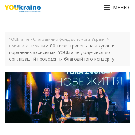
Skip
МЕНЮ
to
content
>
YOUkraine - благодійний фонд допомоги Україні
>
>
80 тисяч гривень на лікування
новини
Новини
поранених захисників: YOUkraine долучився до
організації й проведення благодійного концерту