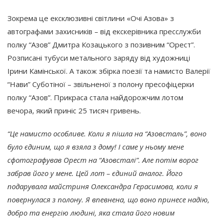
Зокрема це ексклюзивні світлини «Очі Азова» з
автографами захисників – від екскерівника пресслужби
полку “Азов” Дмитра Козацького з позивним “Орест”.
Розписані тубуси метального заряду від художниці
Ірини Камінської. А також збірка поезії та намисто Валерії
“Нави” Суботіної – звільненої з полону пресофіцерки
полку “Азов”. Прикраса стала найдорожчим лотом
вечора, який приніс 25 тисяч гривень.
“Це намисто особливе. Коли я пішла на “Азовсталь”, воно
було єдиним, що я взяла з дому! І саме у ньому мене
сфотографував Орест на “Азовсталі”. Але потім ворог
забрав його у мене. Цей лот – єдиний аналог. Його
подарувала майстриня Олександра Герасимова, коли я
повернулася з полону. Я впевнена, що воно принесе надію,
добро та енергію людині, яка стала його новим