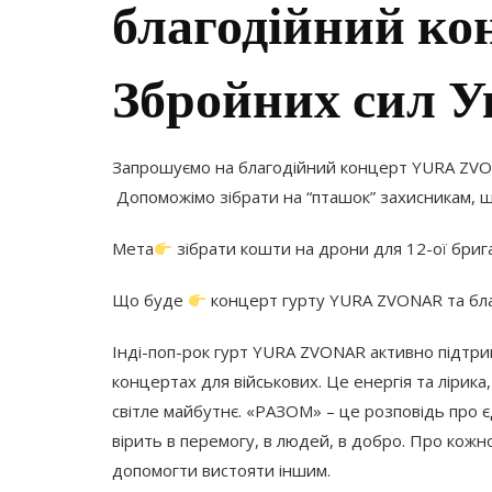
благодійний ко
Збройних сил У
Запрошуємо на благодійний концерт YURA ZVO
Допоможімо зібрати на “пташок” захисникам, щ
Мета
зібрати кошти на дрони для 12-ої бриг
Що буде
концерт гурту YURA ZVONAR та бла
Інді-поп-рок гурт YURA ZVONAR активно підтрим
концертах для військових. Це енергія та лірика
світле майбутнє. «РАЗОМ» – це розповідь про єдн
вірить в перемогу, в людей, в добро. Про кожно
допомогти вистояти іншим.