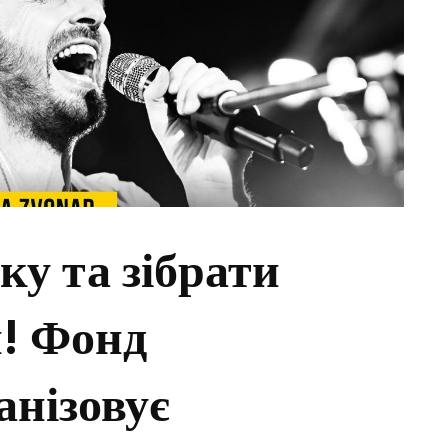
ку та зібрати
! Фонд
нізовує