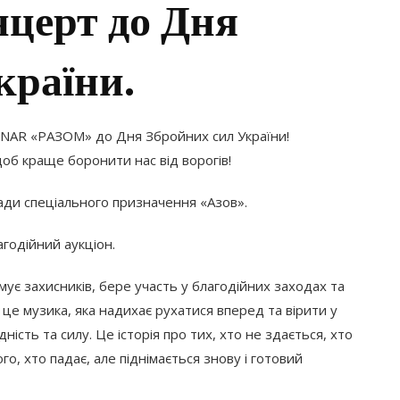
нцерт до Дня
країни.
NAR «РАЗОМ» до Дня Збройних сил України!
об краще боронити нас від ворогів!
ади спеціального призначення «Азов».
годійний аукціон.
ує захисників, бере участь у благодійних заходах та
, це музика, яка надихає рухатися вперед та вірити у
ість та силу. Це історія про тих, хто не здається, хто
го, хто падає, але піднімається знову і готовий