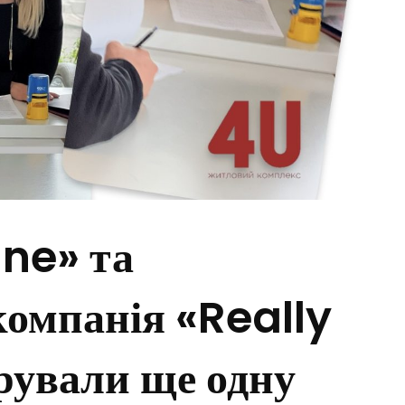
ne» та
компанія «Really
рували ще одну