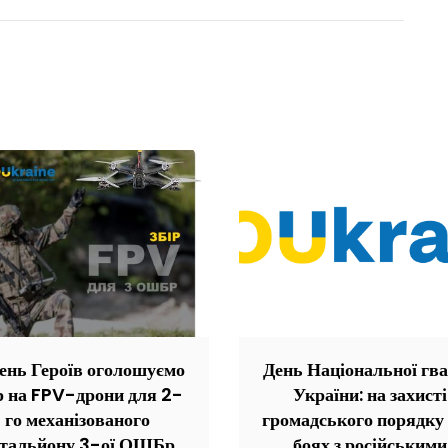
ень Героїв оголошуємо
День Національної гва
р на FPV-дрони для 2-
України: на захисті
го механізованого
громадського порядку 
атальйону 3-ої ОШБр
боях з російськими