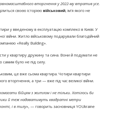
м повномасштабного вторгнення у 2022-му втратив усе.
ділиться своєю історією
військовий
, ім’я якого не
тири у введеному в експлуатацію комплексі в Києві. У
бної війни. Житло військовому подарували благодійний
панією «Really Building».
ти у квартиру дружину та сина. Вони й подумати не
о самим було не під силу.
ьковим, це вже сьома квартира. Чотири квартири
го вторгнення, а три — вже під час великої війни.
помагати бійцям з житлом і не тільки. Хотілось би
вники й теж надаватимуть квадратні метри
онті, і в тилу
», — говорить засновниця YOUkraine