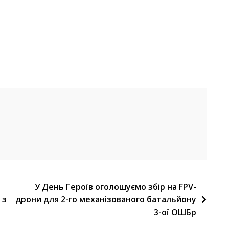
У День Героїв оголошуємо збір на FPV-
 з
дрони для 2-го механізованого батальйону
3-ої ОШБр