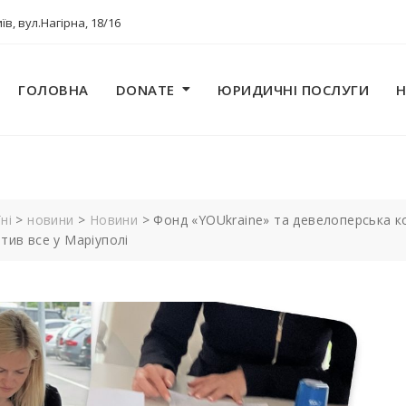
їв, вул.Нагірна, 18/16
ГОЛОВНА
DONATE
ЮРИДИЧНІ ПОСЛУГИ
ні
>
новини
>
Новини
>
Фонд «YOUkraine» та девелоперська ко
тив все у Маріуполі