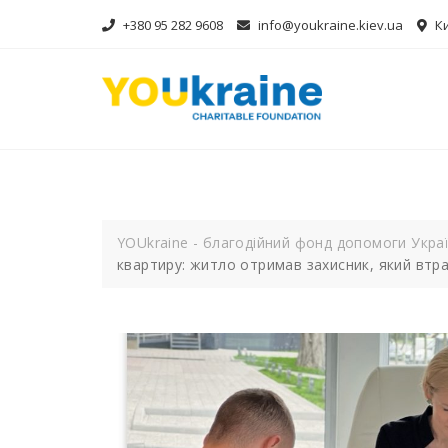
Skip
+380 95 282 9608
info@youkraine.kiev.ua
Ки
to
content
YOUkraine - благодійний фонд допомоги Украї
квартиру: житло отримав захисник, який втра