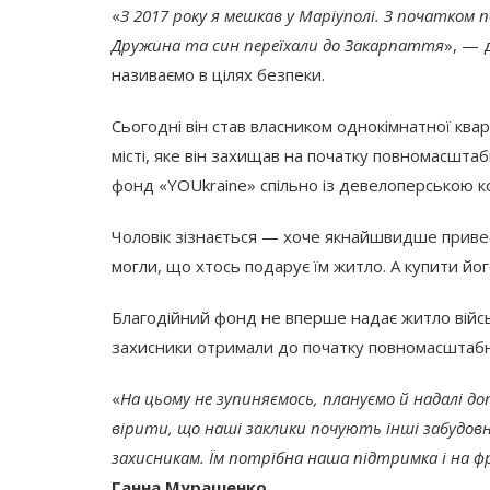
«
З 2017 року я мешкав у Маріуполі. З початко
Дружина та син переїхали до Закарпаття
», — 
називаємо в цілях безпеки.
Сьогодні він став власником однокімнатної квар
місті, яке він захищав на початку повномасшта
фонд «YOUkraine» спільно із девелоперською ком
Чоловік зізнається — хоче якнайшвидше привес
могли, що хтось подарує їм житло. А купити йог
Благодійний фонд не вперше надає житло війс
захисники отримали до початку повномасштабно
«
На цьому не зупиняємось, плануємо й надалі до
вірити, що наші заклики почують інші забудо
захисникам. Їм потрібна наша підтримка і на фр
Ганна Мурашенко.