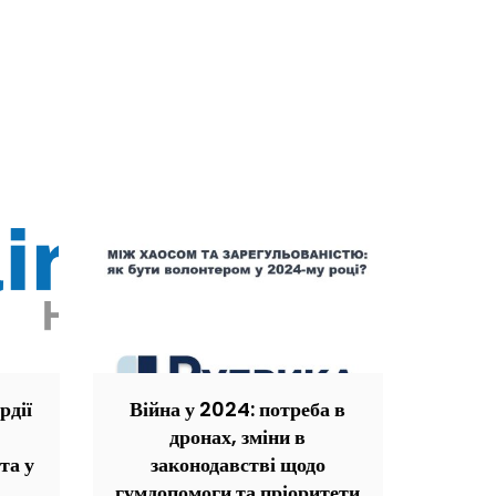
рдії
Війна у 2024: потреба в
дронах, зміни в
та у
законодавстві щодо
гумдопомоги та пріоритети