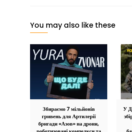
You may also like these
Збираємо 7 мільйонів
У Д
гривень для Артилерії
збі
бригади «Азов» на дрони,
роботизовані компелкси та
б